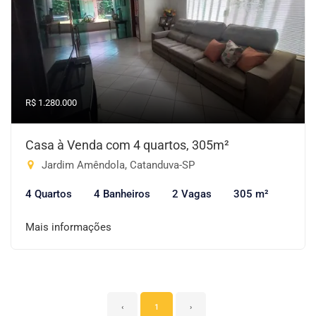
R$ 1.280.000
Casa à Venda com 4 quartos, 305m²
Jardim Amêndola, Catanduva-SP
4 Quartos
4 Banheiros
2 Vagas
305 m²
Mais informações
‹
1
›