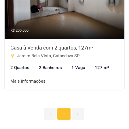
R$ 200.000
Casa à Venda com 2 quartos, 127m²
Jardim Bela Vista, Catanduva-SP
2 Quartos
2 Banheiros
1 Vaga
127 m²
Mais informações
‹
1
›