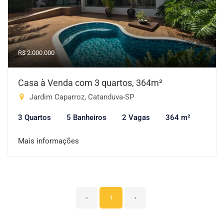
R$ 2.000.000
Casa à Venda com 3 quartos, 364m²
Jardim Caparroz, Catanduva-SP
3 Quartos
5 Banheiros
2 Vagas
364 m²
Mais informações
‹
1
›