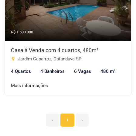
R$ 1.500.000
Casa à Venda com 4 quartos, 480m²
Jardim Caparroz, Catanduva-SP
4 Quartos
4 Banheiros
6 Vagas
480 m²
Mais informações
‹
1
›