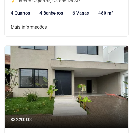
Jardim Caparroz, Catanduva-SP
4 Quartos
4 Banheiros
6 Vagas
480 m²
Mais informações
R$ 2.200.000