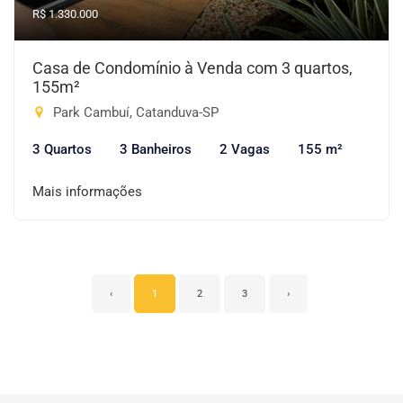
R$ 1.330.000
Casa de Condomínio à Venda com 3 quartos,
155m²
Park Cambuí, Catanduva-SP
3 Quartos
3 Banheiros
2 Vagas
155 m²
Mais informações
‹
1
2
3
›