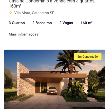
Casa de Condomínio à Venda com 3 quartos,
160m²
Vila Mota, Catanduva-SP
3 Quartos
2 Banheiros
2 Vagas
160 m²
Mais informações
Em Construção