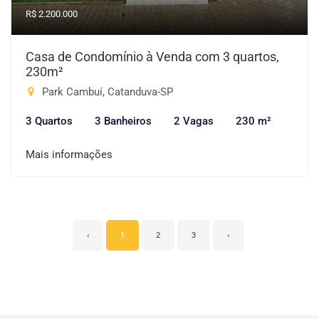
R$ 2.200.000
Casa de Condomínio à Venda com 3 quartos,
230m²
Park Cambuí, Catanduva-SP
3 Quartos
3 Banheiros
2 Vagas
230 m²
Mais informações
‹
1
2
3
›