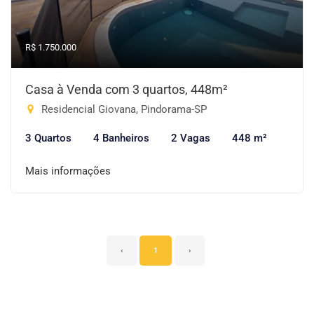
R$ 1.750.000
Casa à Venda com 3 quartos, 448m²
Residencial Giovana, Pindorama-SP
3 Quartos
4 Banheiros
2 Vagas
448 m²
Mais informações
‹
1
›