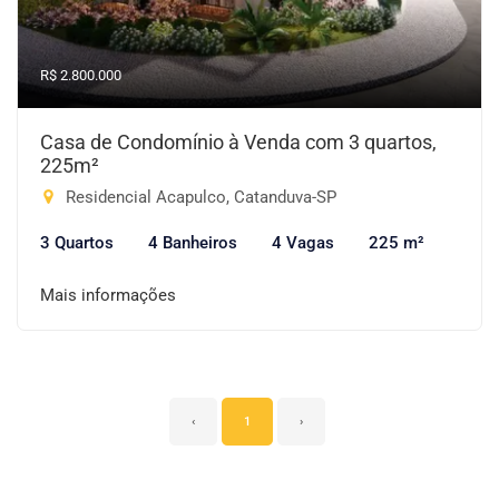
R$ 2.800.000
Casa de Condomínio à Venda com 3 quartos,
225m²
Residencial Acapulco, Catanduva-SP
3 Quartos
4 Banheiros
4 Vagas
225 m²
Mais informações
‹
1
›