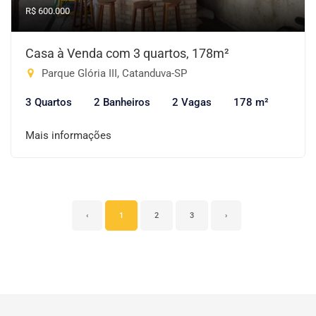
R$ 600.000
Casa à Venda com 3 quartos, 178m²
Parque Glória III, Catanduva-SP
3 Quartos
2 Banheiros
2 Vagas
178 m²
Mais informações
‹
1
2
3
›