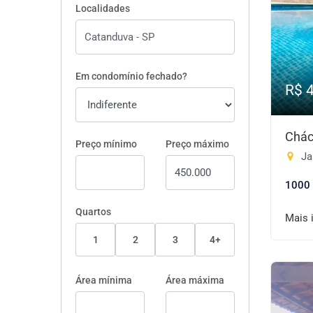
Localidades
Em condomínio fechado?
R$ 
Chác
Preço mínimo
Preço máximo
Ja
1000
Quartos
Mais 
1
2
3
4+
Área mínima
Área máxima