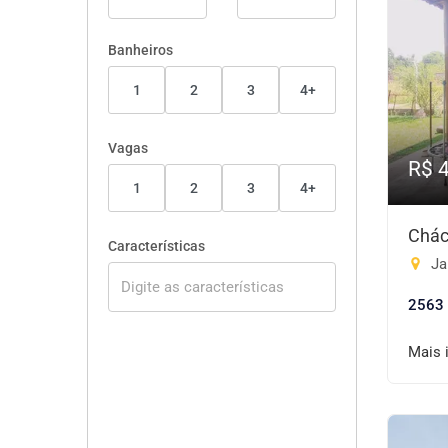
Banheiros
1
2
3
4+
Vagas
R$ 
1
2
3
4+
Chác
Características
Ja
2563
Mais 