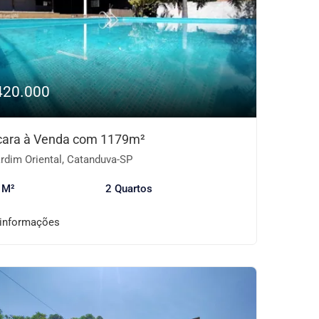
420.000
ara à Venda com 1179m²
rdim Oriental, Catanduva-SP
 M²
2 Quartos
 informações