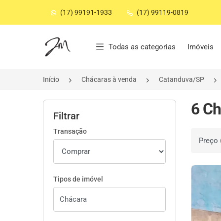
(17) 99191-1933
(17) 99119-0819
Página inicial
Todas as categorias
Imóveis
Início
Chácaras à venda
Catanduva/SP
6 Ch
Filtrar
Transação
Ordenar 
Tipos de imóvel