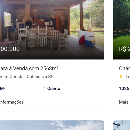
400.000
R$ 
ara à Venda com 2563m²
Chác
rdim Oriental, Catanduva-SP
Lo
 M²
1 Quarto
1025
informações
Mais