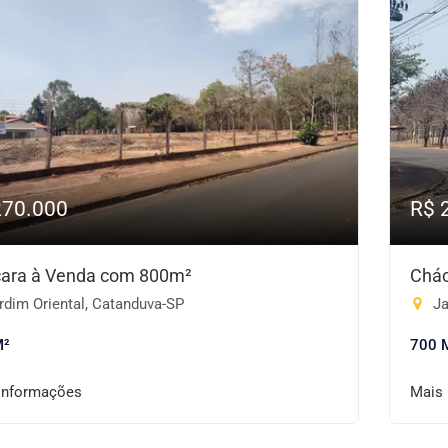
270.000
R$ 
ara à Venda com 800m²
Chác
rdim Oriental, Catanduva-SP
Ja
M²
700 
informações
Mais