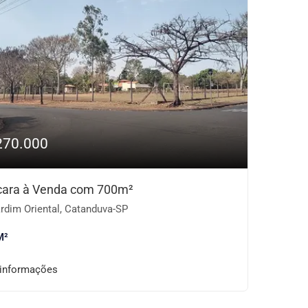
270.000
ara à Venda com 700m²
rdim Oriental, Catanduva-SP
M²
 informações