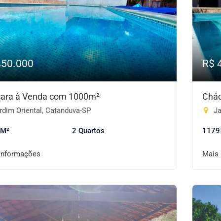
450.000
R$ 
ara à Venda com 1000m²
Chác
rdim Oriental, Catanduva-SP
Ja
 M²
2 Quartos
1179
informações
Mais