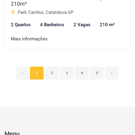
210m²
Park Cambuí, Catanduva-SP
2 Quartos
4 Banheiros
2 Vagas
210 m²
Mais informações
‹
1
2
3
4
5
›
Menu