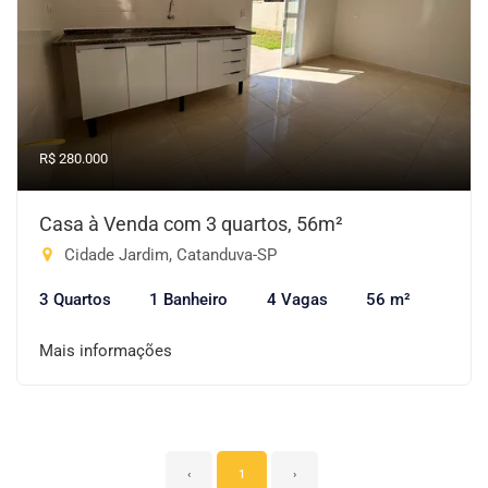
R$ 280.000
Casa à Venda com 3 quartos, 56m²
Cidade Jardim, Catanduva-SP
3 Quartos
1 Banheiro
4 Vagas
56 m²
Mais informações
‹
1
›