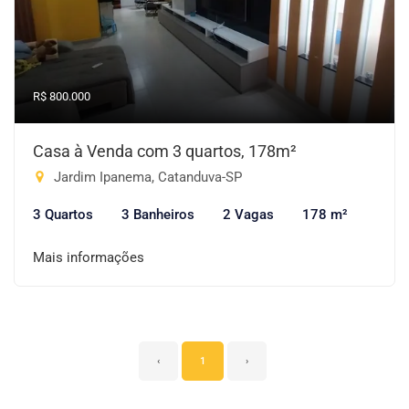
R$ 800.000
Casa à Venda com 3 quartos, 178m²
Jardim Ipanema, Catanduva-SP
3 Quartos
3 Banheiros
2 Vagas
178 m²
Mais informações
‹
1
›