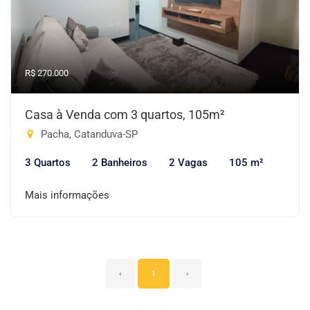
R$ 270.000
Casa à Venda com 3 quartos, 105m²
Pacha, Catanduva-SP
3 Quartos
2 Banheiros
2 Vagas
105 m²
Mais informações
‹
1
›