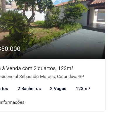
350.000
 à Venda com 2 quartos, 123m²
sidencial Sebastião Moraes, Catanduva-SP
rtos
2 Banheiros
2 Vagas
123 m²
 informações