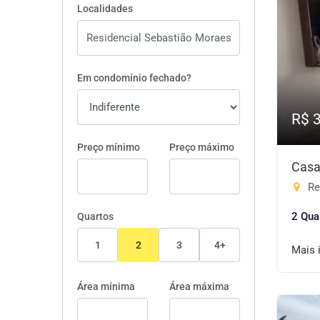
Localidades
Em condomínio fechado?
R$ 
Preço mínimo
Preço máximo
Casa
Re
2 Qua
Quartos
1
2
3
4+
Mais 
Área mínima
Área máxima