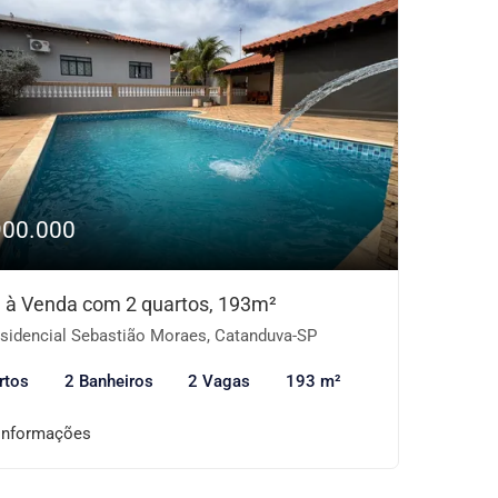
900.000
 à Venda com 2 quartos, 193m²
sidencial Sebastião Moraes, Catanduva-SP
rtos
2 Banheiros
2 Vagas
193 m²
informações