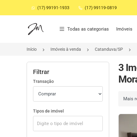
(17) 99191-1933
(17) 99119-0819
Página inicial
Todas as categorias
Imóveis
Início
Imóveis à venda
Catanduva/SP
3 Im
Filtrar
Mora
Transação
Ordenar 
Tipos de imóvel