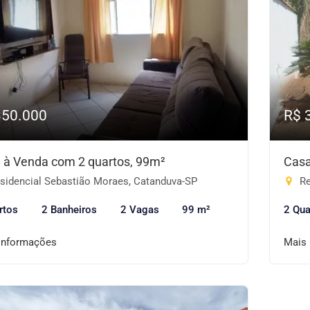
350.000
R$ 
 à Venda com 2 quartos, 99m²
Casa
sidencial Sebastião Moraes, Catanduva-SP
Re
rtos
2 Banheiros
2 Vagas
99 m²
2 Qua
informações
Mais