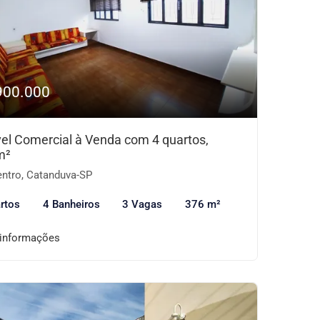
900.000
el Comercial à Venda com 4 quartos,
m²
ntro, Catanduva-SP
rtos
4 Banheiros
3 Vagas
376 m²
 informações