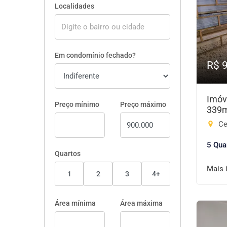
Localidades
Em condomínio fechado?
R$ 
Imóv
Preço mínimo
Preço máximo
339
Ce
5 Qua
Quartos
Mais 
1
2
3
4+
Área mínima
Área máxima