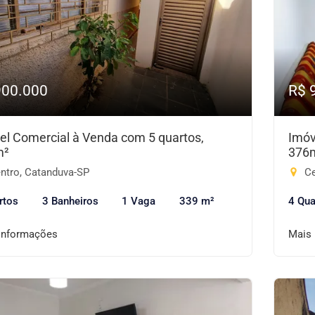
900.000
R$ 
el Comercial à Venda com 5 quartos,
Imóv
m²
376
ntro, Catanduva-SP
Ce
rtos
3 Banheiros
1 Vaga
339 m²
4 Qua
informações
Mais