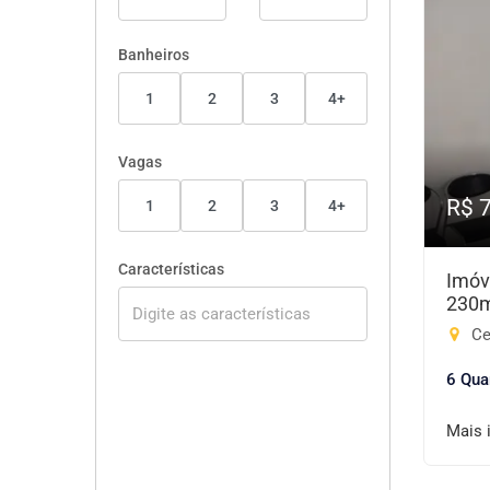
Banheiros
1
2
3
4+
Vagas
R$ 
1
2
3
4+
Características
Imóv
230
Ce
6 Qua
Mais 