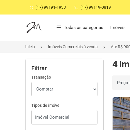
(17) 99191-1933
(17) 99119-0819
Página inicial
Todas as categorias
Imóveis
Início
Imóveis Comerciais à venda
Até R$ 900
4 Im
Filtrar
Transação
Ordenar 
Tipos de imóvel