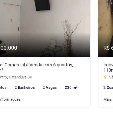
700.000
R$ 
el Comercial à Venda com 6 quartos,
Imóv
m²
118
ntro, Catanduva-SP
Sã
rtos
2 Banheiros
2 Vagas
230 m²
2 Qua
informações
Mais