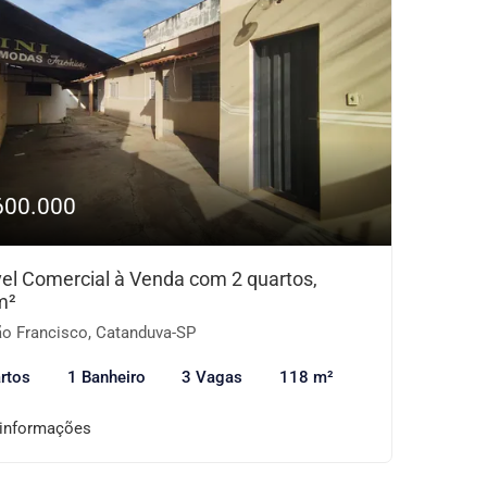
600.000
el Comercial à Venda com 2 quartos,
m²
o Francisco, Catanduva-SP
rtos
1 Banheiro
3 Vagas
118 m²
 informações