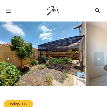
Página inicial
<
>
Código 3066