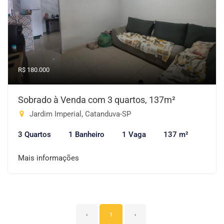
R$ 180.000
Sobrado à Venda com 3 quartos, 137m²
Jardim Imperial, Catanduva-SP
3 Quartos
1 Banheiro
1 Vaga
137 m²
Mais informações
‹
1
›