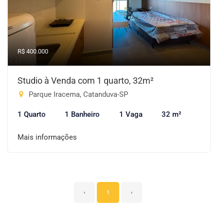
R$ 400.000
Studio à Venda com 1 quarto, 32m²
Parque Iracema, Catanduva-SP
1 Quarto
1 Banheiro
1 Vaga
32 m²
Mais informações
‹
1
›