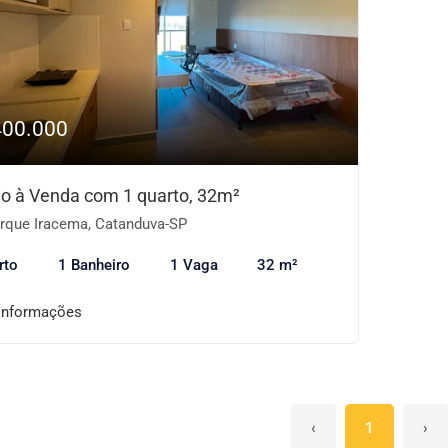
400.000
io à Venda com 1 quarto, 32m²
rque Iracema, Catanduva-SP
rto
1 Banheiro
1 Vaga
32 m²
informações
‹
1
›