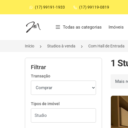
(17) 99191-1933
(17) 99119-0819
Página inicial
Todas as categorias
Imóveis
Início
Studios à venda
Com Hall de Entrada
1 St
Filtrar
Transação
Ordenar 
Tipos de imóvel