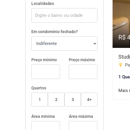
Localidades
Em condomínio fechado?
R$ 
Stud
Preço mínimo
Preço máximo
Pa
1 Qua
Quartos
Mais 
1
2
3
4+
Área mínima
Área máxima