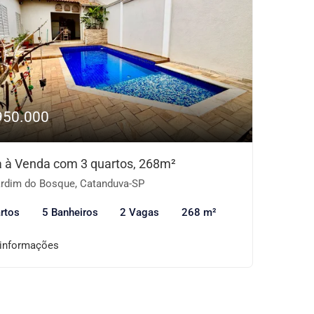
950.000
 à Venda com 3 quartos, 268m²
rdim do Bosque, Catanduva-SP
rtos
5 Banheiros
2 Vagas
268 m²
 informações