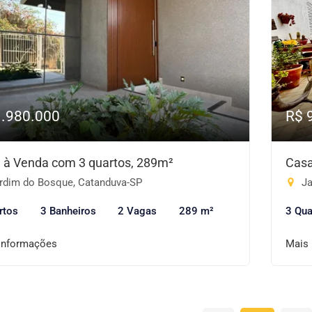
1.980.000
R$ 
 à Venda com 3 quartos, 289m²
Casa
rdim do Bosque, Catanduva-SP
Ja
rtos
3 Banheiros
2 Vagas
289 m²
3 Qua
informações
Mais