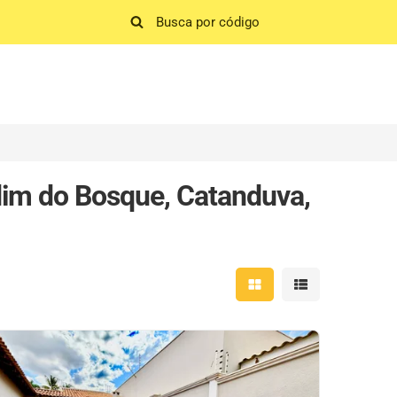
dim do Bosque, Catanduva,
Mostrar resultados em 
Mostrar resultad