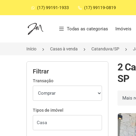
(17) 99191-1933
(17) 99119-0819
Página inicial
Todas as categorias
Imóveis
Início
Casas à venda
Catanduva/SP
J
2 Ca
Filtrar
SP
Transação
Ordenar 
Tipos de imóvel