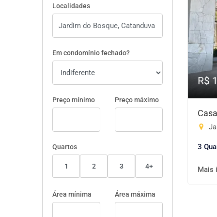
Localidades
Em condomínio fechado?
R$ 
Preço mínimo
Preço máximo
Casa
Ja
3 Qua
Quartos
1
2
3
4+
Mais 
Área mínima
Área máxima