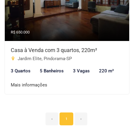
R$ 650.000
Casa à Venda com 3 quartos, 220m²
Jardim Elite, Pindorama-SP
3 Quartos
5 Banheiros
3 Vagas
220 m²
Mais informações
‹
1
›