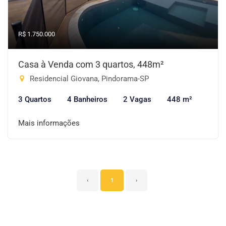
R$ 1.750.000
Casa à Venda com 3 quartos, 448m²
Residencial Giovana, Pindorama-SP
3 Quartos
4 Banheiros
2 Vagas
448 m²
Mais informações
‹
1
›