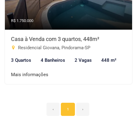
R$ 1.750.000
Casa à Venda com 3 quartos, 448m²
Residencial Giovana, Pindorama-SP
3 Quartos
4 Banheiros
2 Vagas
448 m²
Mais informações
‹
1
›